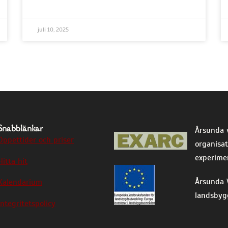
juli 10, 2025
Snabblänkar
Årsunda 
Öppettider och priser
organisat
experimen
Hitta hit
Årsunda V
Kalendarium
landsbyg
Integritetspolicy