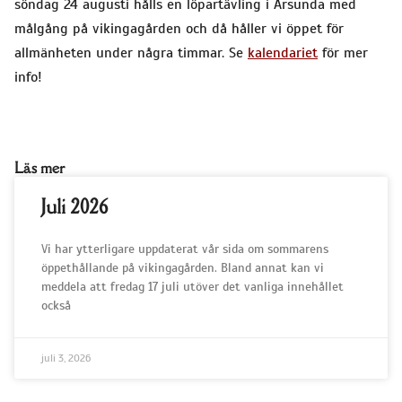
söndag 24 augusti hålls en löpartävling i Årsunda med
målgång på vikingagården och då håller vi öppet för
allmänheten under några timmar. Se
kalendariet
för mer
info!
Läs mer
Juli 2026
Vi har ytterligare uppdaterat vår sida om sommarens
öppethållande på vikingagården. Bland annat kan vi
meddela att fredag 17 juli utöver det vanliga innehållet
också
juli 3, 2026