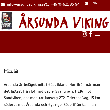
ENG
info@arsundaviking.se
+4670-621 85 94
Hitta hit
Årsunda är beläget mitt i Gästrikland. Norrifrån når man
det lättast från E4 mot Gävle. Sväng av på E16 mot
Sandviken, där man tar länsväg 272, Tidernas Väg, 15 km
söderut mot Årsunda och Gysinge. Söderifrån tar man