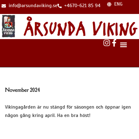
ENG
info@arsundaviking.se
+4670-621 85 94
November 2024
Vikingagården är nu stängd för säsongen och öppnar igen
någon gång kring april. Ha en bra höst!