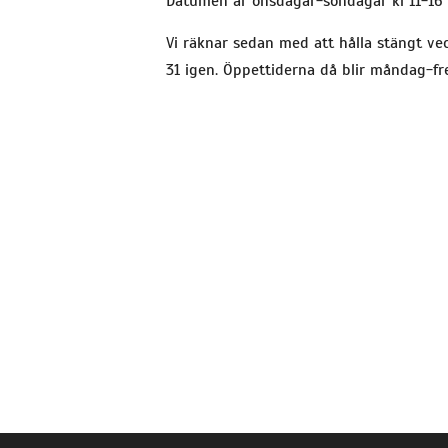
Datumen är onsdagar-söndagar kl 11-16 de
Vi räknar sedan med att hålla stängt ve
31 igen. Öppettiderna då blir måndag-fred