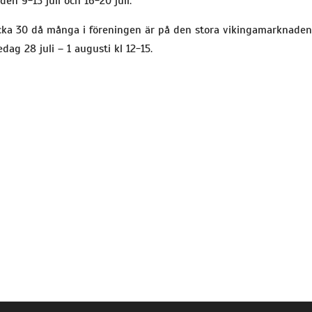
n 9-13 juli och 16-20 juli.
cka 30 då många i föreningen är på den stora vikingamarknaden i
ag 28 juli – 1 augusti kl 12-15.