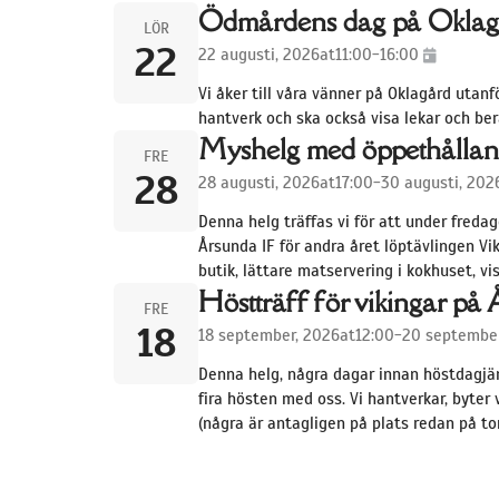
Ödmårdens dag på Oklag
LÖR
22
22 augusti, 2026
at
11:00
-
16:00
Vi åker till våra vänner på Oklagård utan
hantverk och ska också visa lekar och ber
Myshelg med öppethålla
FRE
28
28 augusti, 2026
at
17:00
-
30 augusti, 202
Denna helg träffas vi för att under fred
Årsunda IF för andra året löptävlingen Vi
butik, lättare matservering i kokhuset, vi
Höstträff för vikingar på 
FRE
18
18 september, 2026
at
12:00
-
20 september
Denna helg, några dagar innan höstdagjäm
fira hösten med oss. Vi hantverkar, byter 
(några är antagligen på plats redan på t