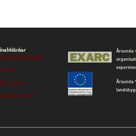
Snabblänkar
Årsunda 
Öppettider och priser
organisat
experimen
Hitta hit
Årsunda V
Kalendarium
landsbyg
Integritetspolicy