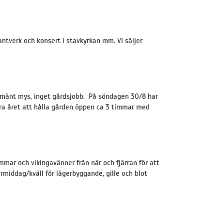
antverk och konsert i stavkyrkan mm. Vi säljer
llmänt mys, inget gårdsjobb. På söndagen 30/8 har
örra året att hålla gården öppen ca 3 timmar med
mar och vikingavänner från när och fjärran för att
termiddag/kväll för lägerbyggande, gille och blot