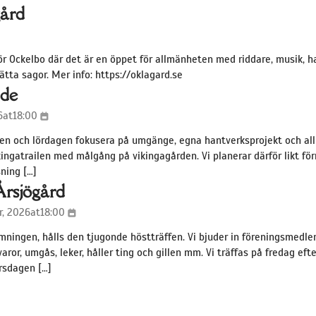
ård
för Ockelbo där det är en öppet för allmänheten med riddare, musik, h
ätta sagor. Mer info: https://oklagard.se
nde
6
at
18:00
agen och lördagen fokusera på umgänge, egna hantverksprojekt och a
kingatrailen med målgång på vikingagården. Vi planerar därför likt f
sning […]
Årsjögård
, 2026
at
18:00
ningen, hålls den tjugonde höstträffen. Vi bjuder in föreningsmedlem
varor, umgås, leker, håller ting och gillen mm. Vi träffas på fredag ef
orsdagen […]