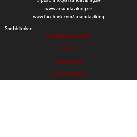
E-post:
info@arsundaviking.se
www.arsundaviking.se
www.facebook.com/arsundaviking
Snabblänkar
Öppettider och priser
Hitta hit
Kalendarium
Integritetspolicy
Årsunda viking är med i EXARC, den europeiska
organisationen för arkeologiska friluftsmuseer
och experimentell arkeologi.