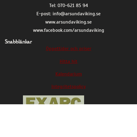
Tel: 070-621 85 94
E-post:
info@arsundaviking.se
www.arsundaviking.se
www.facebook.com/arsundaviking
Snabblänkar
Öppettider och priser
Hitta hit
Kalendarium
Integritetspolicy
Årsunda viking är med i EXARC, den europeiska
organisationen för arkeologiska friluftsmuseer