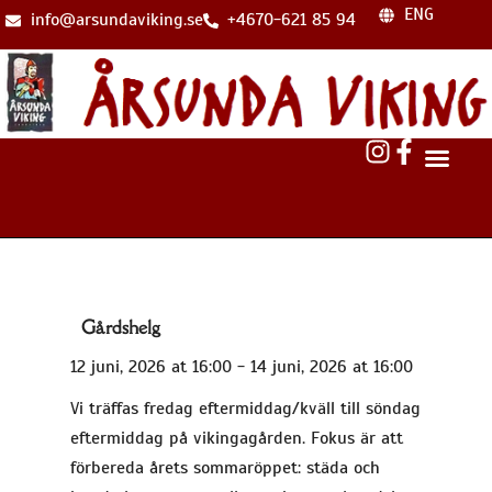
ENG
info@arsundaviking.se
+4670-621 85 94
Gårdshelg
12 juni, 2026
at
16:00
-
14 juni, 2026
at
16:00
Vi träffas fredag eftermiddag/kväll till söndag
eftermiddag på vikingagården. Fokus är att
förbereda årets sommaröppet: städa och