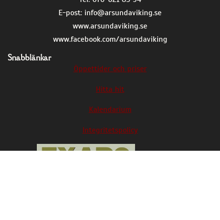
E-post:
info@arsundaviking.se
www.arsundaviking.se
www.facebook.com/arsundaviking
Snabblänkar
Öppettider och priser
Hitta hit
Kalendarium
Integritetspolicy
Årsunda viking är med i EXARC, den europeiska
organisationen för arkeologiska friluftsmuseer
och experimentell arkeologi.