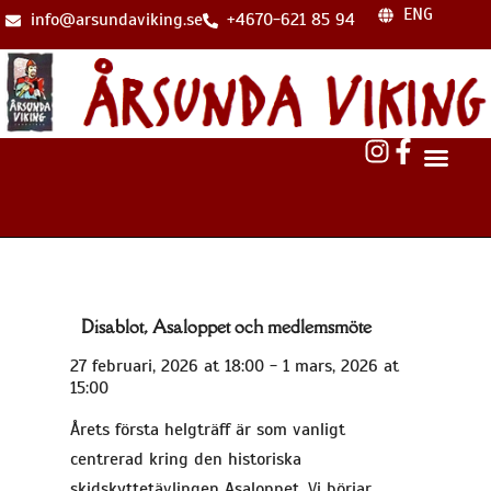
ENG
info@arsundaviking.se
+4670-621 85 94
Disablot, Asaloppet och medlemsmöte
27 februari, 2026
at
18:00
-
1 mars, 2026
at
15:00
Årets första helgträff är som vanligt
centrerad kring den historiska
skidskyttetävlingen Asaloppet. Vi börjar