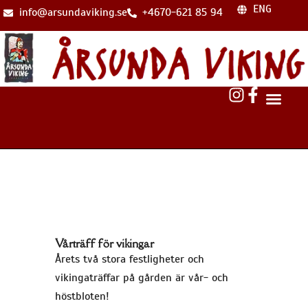
ENG
info@arsundaviking.se
+4670-621 85 94
Vårträff för vikingar
Årets två stora festligheter och
vikingaträffar på gården är vår- och
höstbloten!