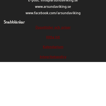
E-post:
info@arsundaviking.se
www.arsundaviking.se
www.facebook.com/arsundaviking
Snabblänkar
Öppettider och priser
Hitta hit
Kalendarium
Integritetspolicy
Årsunda viking är med i EXARC, den europeiska
organisationen för arkeologiska friluftsmuseer
och experimentell arkeologi.