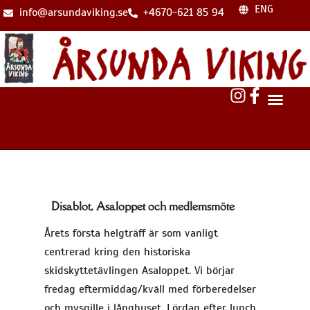
ENG
info@arsundaviking.se
+4670-621 85 94
Disablot, Asaloppet och medlemsmöte
Årets första helgträff är som vanligt
centrerad kring den historiska
skidskyttetävlingen Asaloppet. Vi börjar
fredag eftermiddag/kväll med förberedelser
och mysgille i långhuset. Lördag efter lunch